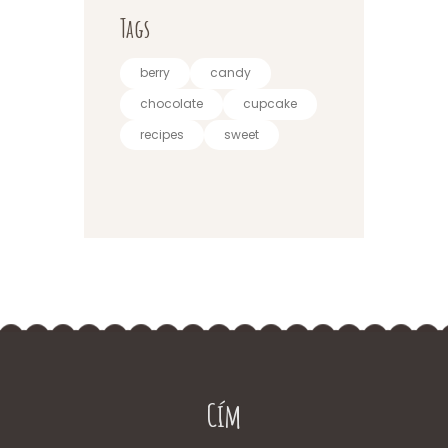
Tags
berry
candy
chocolate
cupcake
recipes
sweet
Cím