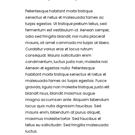
Pellentesque habitant morbi tristique
senectus et netus et malesuada fames ac
turpis egestas. Ut tristique pretium tellus, sed
fermentum est vestibulum id. Aenean semper,
odio sed fringilla blandit, nisl nulla placerat
mauris, sit amet commodo mi turpis at libero.
Curabitur varius eros et lacus rutrum
consequat. Mauris sollicitudin enim
condimentum, luctus justo non, molestie nisl.
Aenean et egestas nulla. Pellentesque
habitant morbi tristique senectus et netus et
malesuada fames ac turpis egestas. Fusce
gravida, ligula non molestie tristique, justo elit
blandit risus, blandit maximus augue
magna accumsan ante. Aliquam bibendum
lacus quis nulla dignissim faucibus. Sed
mauris enim, bibendum at purus aliquet,
maximus molestie tortor. Sed faucibus et
tellus eu sollicitudin. Sed fringilla malesuada
luctus.