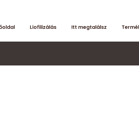
őoldal
Liofilizálás
Itt megtalálsz
Termé