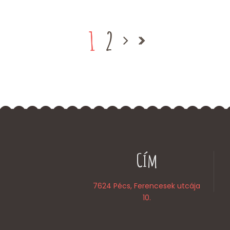
1
2
Cím
7624 Pécs, Ferencesek utcája
10.