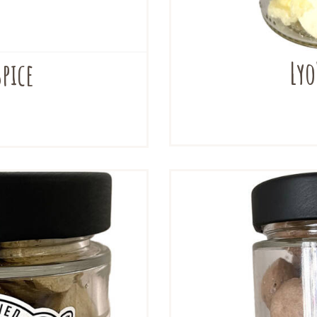
Lyo
pice