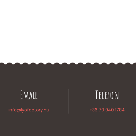
Email
Telefon
info@lyofactory.hu
+36 70 940 1784