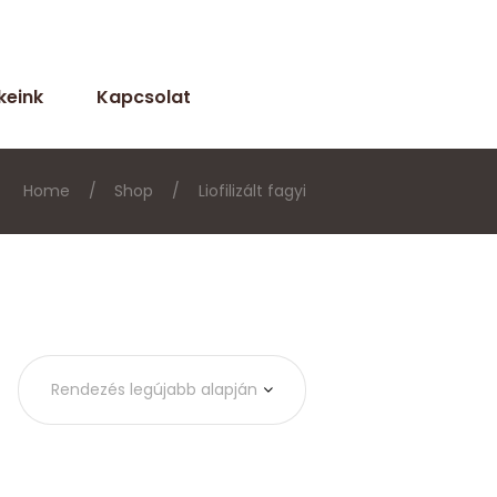
keink
Kapcsolat
Home
Shop
Liofilizált fagyi