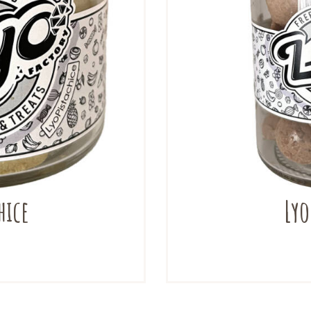
hice
Lyo