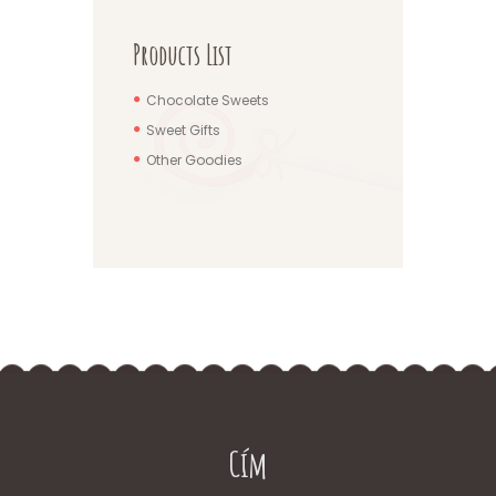
Products List
Chocolate Sweets
Sweet Gifts
Other Goodies
Cím