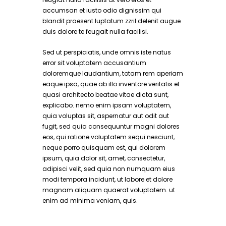
accumsan et iusto odio dignissim qui
blandit praesent luptatum zzril delenit augue
duis dolore te feugait nulla facilisi.
Sed ut perspiciatis, unde omnis iste natus
error sit voluptatem accusantium
doloremque laudantium, totam rem aperiam
eaque ipsa, quae ab illo inventore veritatis et
quasi architecto beatae vitae dicta sunt,
explicabo. nemo enim ipsam voluptatem,
quia voluptas sit, aspernatur aut odit aut
fugit, sed quia consequuntur magni dolores
eos, qui ratione voluptatem sequi nesciunt,
neque porro quisquam est, qui dolorem
ipsum, quia dolor sit, amet, consectetur,
adipisci velit, sed quia non numquam eius
modi tempora incidunt, ut labore et dolore
magnam aliquam quaerat voluptatem. ut
enim ad minima veniam, quis.